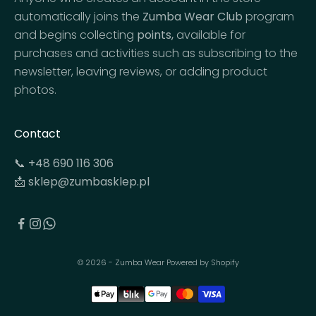
automatically joins the
Zumba Wear Club
program
and begins collecting
points,
available for
purchases and activities such as subscribing to the
newsletter, leaving reviews, or adding product
GN
photos.
P
Contact
📞
+48 690 116 306
📩
sklep@zumbasklep.pl
© 2026 - Zumba Wear Powered by Shopify