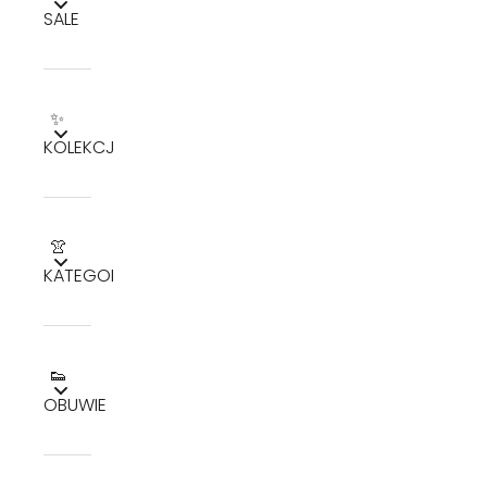
SALE
✨
KOLEKCJE
👚
KATEGORIE
👟
OBUWIE