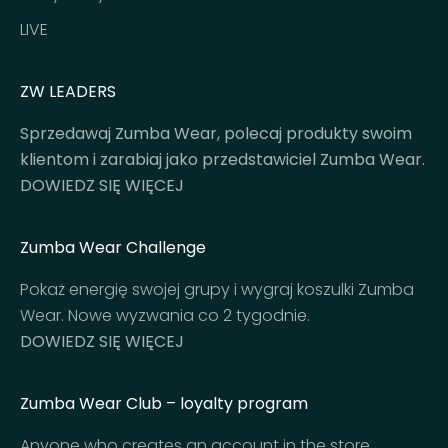
a
l
LIVE
s
a
ZW LEADERS
n
d
Sprzedawaj Zumba Wear, polecaj produkty swoim
n
klientom i zarabiaj jako przedstawiciel Zumba Wear.
e
DOWIEDZ SIĘ WIĘCEJ
w
p
Zumba Wear Challenge
r
o
Pokaż energię swojej grupy i wygraj koszulki Zumba
d
Wear. Nowe wyzwania co 2 tygodnie.
u
DOWIEDZ SIĘ WIĘCEJ
c
t
Zumba Wear Club – loyalty program
s
!
Anyone who creates an account in the store