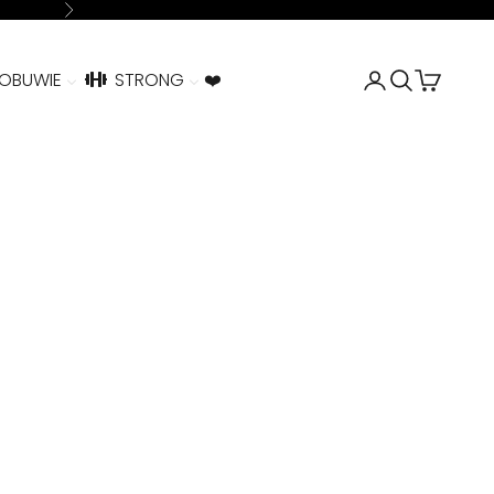
Następne
Zaloguj się
Szukaj
Koszyk
 OBUWIE
STRONG
❤️