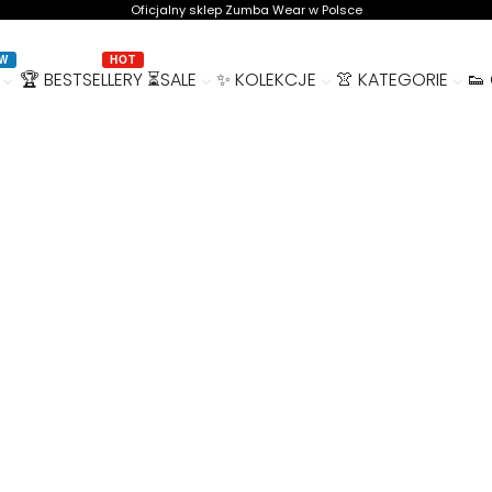
Oficjalny sklep Zumba Wear w Polsce
W
HOT
🏆 BESTSELLERY
⏳SALE
✨ KOLEKCJE
👚 KATEGORIE
👟