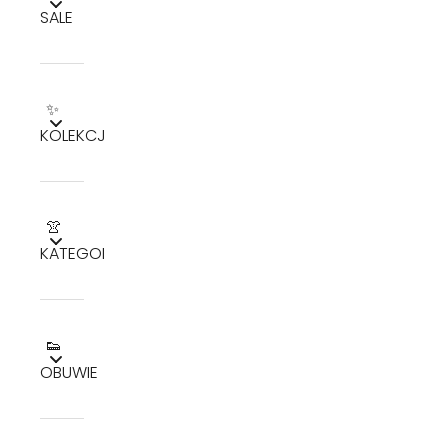
SALE
✨
KOLEKCJE
👚
KATEGORIE
👟
OBUWIE