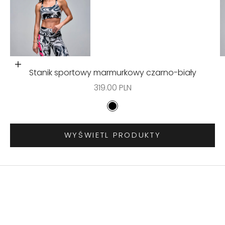
Przejdź do 1
Wybierz opcje
Stanik sportowy marmurkowy czarno-biały
Cena promocyjna
319.00 PLN
Kolor
Czarny
WYŚWIETL PRODUKTY